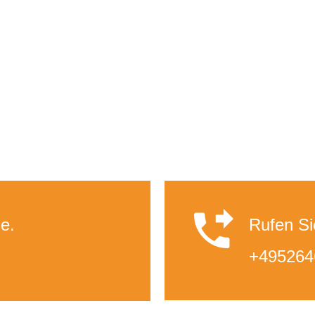
e.
Rufen Si
+495264