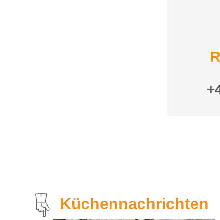
R
+
Küchennachrichten