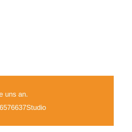
e uns an.
6576637Studio