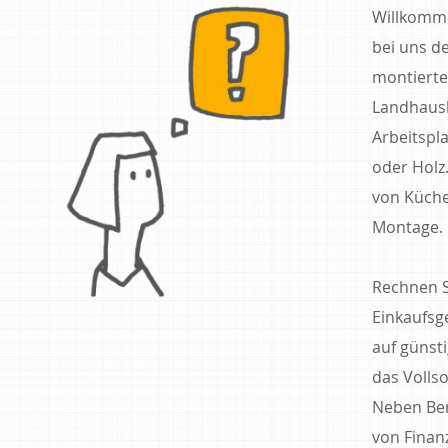
Willkomm
bei uns d
montierte
Landhausk
Arbeitspla
oder Holz
von Küche
Montage.
Rechnen S
Einkaufs
auf günsti
das Volls
Neben Ber
von Finanz