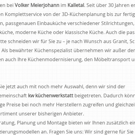
en bei
Volker Meierjohann
im
Kalletal
. Seit über 30 Jahren e
en Komplettservice von der 3D-Küchenplanung bis zur fertig
n, passgenauen Einbauküche verschiedener Stilrichtungen,
üche, moderne Küche oder klassische Küche. Auch die pa
tte schneiden wir für Sie zu – je nach Wunsch aus Granit, Sc
. Als bewährter Küchenspezialist übernehmen wir außer de
n auch Ihre Küchenmodernisierung, den Möbeltransport u
ie jetzt auch mit noch mehr Auswahl, denn wir sind der
gemeinschaft
kw küchenwerkstatt
beigetreten. Dadurch kön
ge Preise bei noch mehr Herstellern zugreifen und gleichzei
ortiment unserer bisherigen Anbieter.
atung, Planung und Montage bieten wir Ihnen zusätzlich ei
ierungsmodellen an. Fragen Sie uns: Wir sind gerne für Sie 