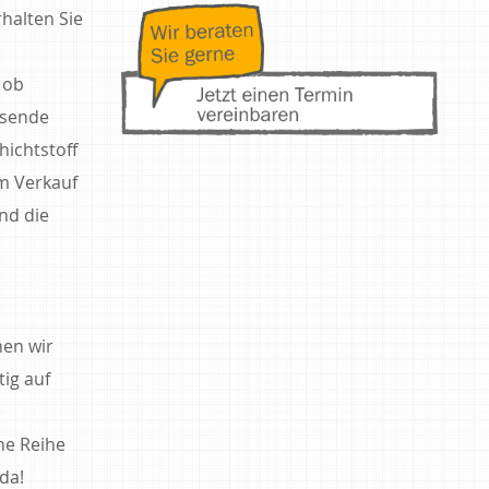
rhalten Sie
 ob
ssende
hichtstoff
m Verkauf
nd die
nen wir
tig auf
ne Reihe
da!